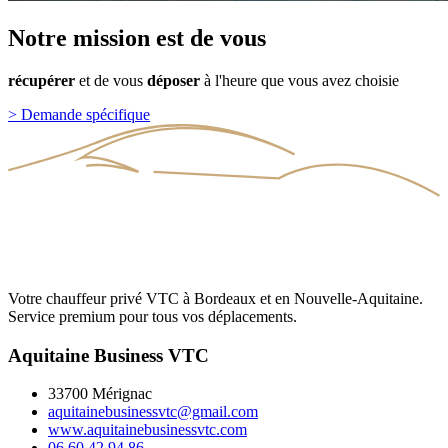
Notre
mission
est
de
vous
récupérer
et
de
vous
déposer
à
l'heure
que
vous
avez
choisie
>
Demande spécifique
Votre chauffeur privé VTC à Bordeaux et en Nouvelle-Aquitaine.
Service premium pour tous vos déplacements.
Aquitaine Business VTC
33700 Mérignac
aquitainebusinessvtc@gmail.com
www.aquitainebusinessvtc.com
06 60 42 94 86