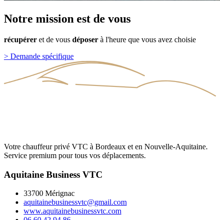
Notre
mission
est
de
vous
récupérer
et
de
vous
déposer
à
l'heure
que
vous
avez
choisie
>
Demande spécifique
Votre chauffeur privé VTC à Bordeaux et en Nouvelle-Aquitaine.
Service premium pour tous vos déplacements.
Aquitaine Business VTC
33700 Mérignac
aquitainebusinessvtc@gmail.com
www.aquitainebusinessvtc.com
06 60 42 94 86