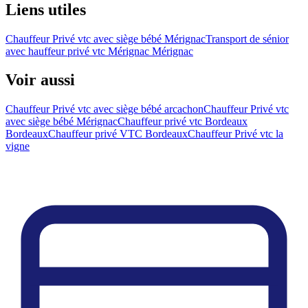
Liens utiles
Chauffeur Privé vtc avec siège bébé Mérignac
Transport de sénior
avec hauffeur privé vtc Mérignac Mérignac
Voir aussi
Chauffeur Privé vtc avec siège bébé arcachon
Chauffeur Privé vtc
avec siège bébé Mérignac
Chauffeur privé vtc Bordeaux
Bordeaux
Chauffeur privé VTC Bordeaux
Chauffeur Privé vtc la
vigne